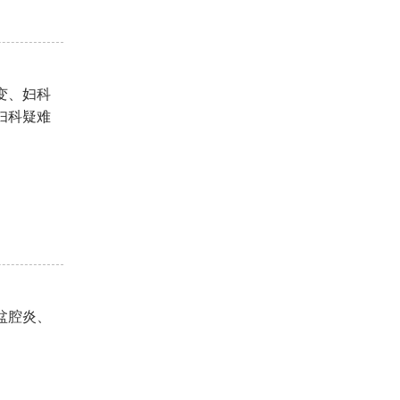
变、妇科
妇科疑难
盆腔炎、
。