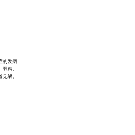
症的发病
、弱精、
道见解。