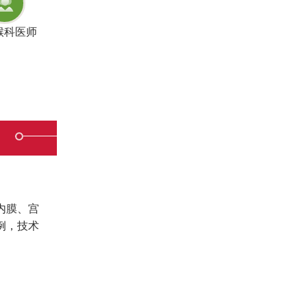
喉科医师
内膜、宫
例，技术