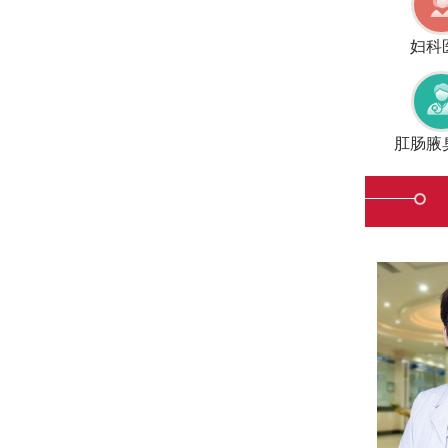
妇科
肛肠腋