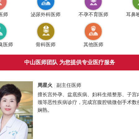
医师
泌尿外科医师
不孕不育医师
耳鼻
臭医师
骨科医师
其他医师
中山医师团队 为您提供专业医疗服务
周星火
|
副主任医师
擅长宫外孕、盆底疾病、妇科生殖整形、子宫
颈等恶性疾病诊疗，完成宫腹腔镜微创手术数
娴熟。