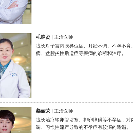
毛静贤
|
主治医师
擅长对子宫内膜异位症、月经不调、不孕不育
病、盆腔炎性后遗症等疾病的诊断和治疗。
柴丽荣
|
主治医师
擅长治疗输卵管堵塞、排卵障碍等不孕症，对
调、习惯性流产导致的不孕症有较深的造诣。