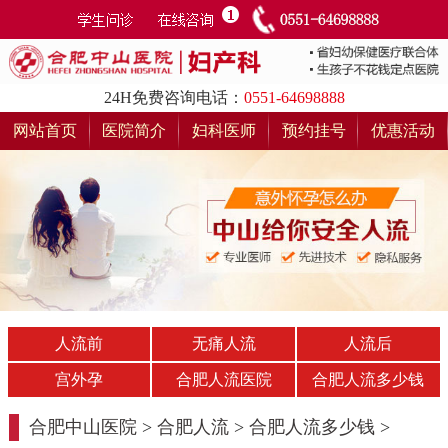
24H免费咨询电话：
0551-64698888
网站首页
医院简介
妇科医师
预约挂号
优惠活动
人流前
无痛人流
人流后
宫外孕
合肥人流医院
合肥人流多少钱
合肥中山医院
>
合肥人流
>
合肥人流多少钱
>